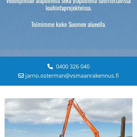
vedenpinnan alapuolella sekä yläpuolella suoritettavissa
louhintaprojekteissa.
Toimimme koko Suomen alueella.
0400 326 040

jarno.osterman@vsmaanrakennus.fi
