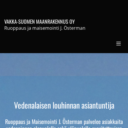
VAKKA-SUOMEN
MAANRAKENNUS OY
Ruoppaus ja maisemointi
J. Österman
Vedenalaisen louhinnan asiantuntija
Ruoppaus ja Maisemointi J. Österman palvelee asiakkaita