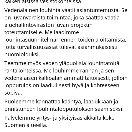
kaikenlaisissa vesistökohteissa.
Vedenalainen louhinta vaatii asiantuntemusta. Se
on luvanvaraista toimintaa, joka saattaa vaatia
aluehallintoviraston luvan projektin
toteuttamiselle. Me laadimme
louhintasuunnitelman ennen töiden aloittamista,
jotta turvallisuusasiat tulevat asianmukaisesti
huomioiduksi.
Teemme myös veden yläpuolisia louhintatöitä
rantakohteissa. Me louhimme rannan ja sen
vedenalaisen kallioalan ammattitaitoisesti, jolloin
lopputulos on laadullisesti hyvä ja kohteeseen
sopiva.
Puoleemme kannattaa kääntyä, laadukkaan ja
onnistuneen louhintalopputuloksen saamiseksi.
Palvelemme yritys- ja yksityisasiakkaita koko
Suomen alueella.